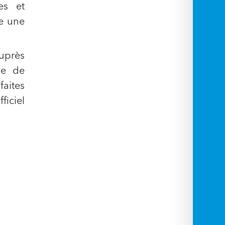
es et
re une
auprès
me de
faites
ficiel