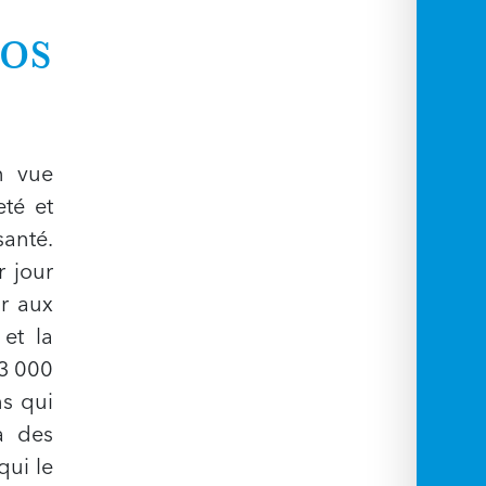
os
n vue
eté et
santé.
 jour
r aux
et la
 3 000
s qui
à des
qui le