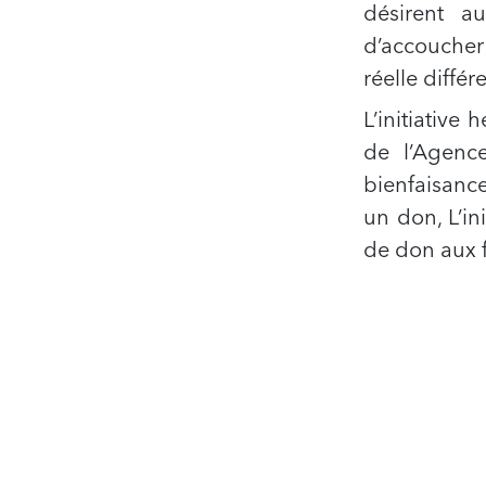
désirent au
d’accoucher
réelle diffé
L’initiative
de l’Agenc
bienfaisance
un don, L’in
de don aux f